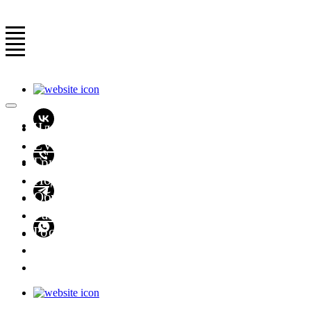
Членство в гольф клубе
EVENT-пространство
Грин-фи
Подарочные сертификаты
Обучение
Развлекательные программы
Гостевой визит
Фотосессия
Участие в турнирах